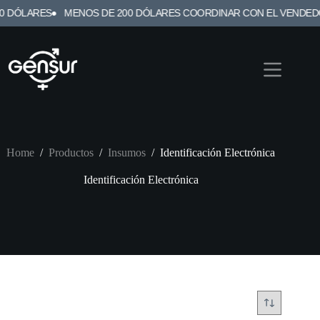
RES
MENOS DE 200 DÓLARES COORDINAR CON EL VENDEDOR
E
Home
/
Productos
/
Insumos
/
Identificación Electrónica
Identificación Electrónica