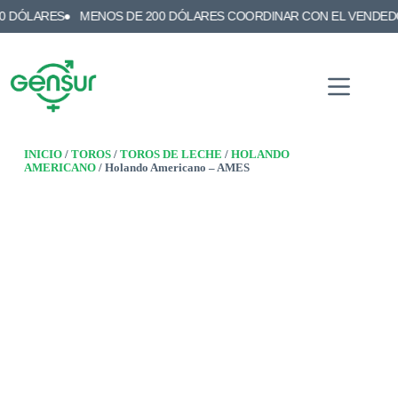
RES
MENOS DE 200 DÓLARES COORDINAR CON EL VENDEDOR
EN
INICIO
/
TOROS
/
TOROS DE LECHE
/
HOLANDO
AMERICANO
/ Holando Americano – AMES