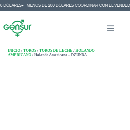
RES
MENOS DE 200 DÓLARES COORDINAR CON EL VENDEDOR
E
INICIO
/
TOROS
/
TOROS DE LECHE
/
HOLANDO
AMERICANO
/ Holando Americano – DZUNDA