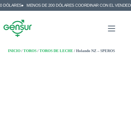
RES
MENOS DE 200 DÓLARES COORDINAR CON EL VENDEDOR
E
INICIO
/
TOROS
/
TOROS DE LECHE
/ Holando NZ – SPEROS