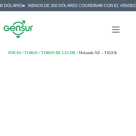
ARES
MENOS DE 200 DÓLARES COORDINAR CON EL VENDEDOR
E
INICIO
/
TOROS
/
TOROS DE LECHE
/ Holando NZ – TIGER