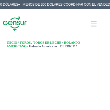
RES
MENOS DE 200 DÓLARES COORDINAR CON EL VENDEDOR
E
INICIO
/
TOROS
/
TOROS DE LECHE
/
HOLANDO
AMERICANO
/ Holando Americano – DERRIC P *