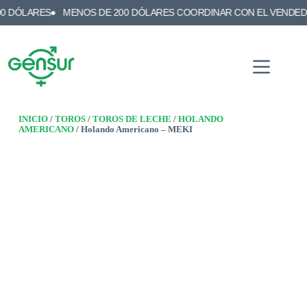
RES
MENOS DE 200 DÓLARES COORDINAR CON EL VENDEDOR
E
INICIO
/
TOROS
/
TOROS DE LECHE
/
HOLANDO
AMERICANO
/ Holando Americano – MEKI